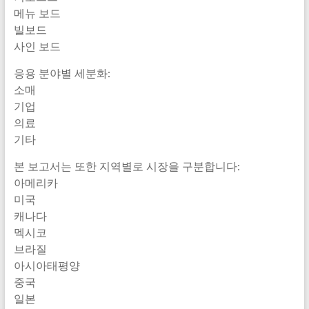
메뉴 보드
빌보드
사인 보드
응용 분야별 세분화:
소매
기업
의료
기타
본 보고서는 또한 지역별로 시장을 구분합니다:
아메리카
미국
캐나다
멕시코
브라질
아시아태평양
중국
일본