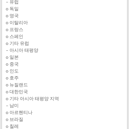
– 유럽
o 독일
o 영국
o 이탈리아
o 프랑스
o 스페인
o 기타 유럽
– 아시아 태평양
o 일본
o 중국
o 인도
o 호주
o 뉴질랜드
o 대한민국
o 기타 아시아 태평양 지역
– 남미
o 아르헨티나
o 브라질
o 칠레