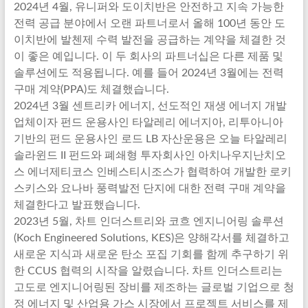
2024년 4월, 유니퍼와 도이치반은 안전하고 지속 가능한
전력 공급 분야에서 오랜 파트너로서 올해 100년 동안 도
이치반에 발첸제 수력 발전을 공급하는 계약을 체결한 것
이 좋은 예입니다. 이 두 회사의 파트너십은 다른 제품 및
솔루션에도 적용됩니다. 예를 들어 2024년 3월에는 전력
구매 계약(PPA)도 체결했습니다.
2024년 3월 센트리카 에너지, 선도적인 재생 에너지 개발
업체이자 펀드 운용사인 타알레리 에너지아, 리투아니아
기반의 펀드 운용사인 로드 LB 자산운용은 오늘 타알레리
솔라윈드 II 펀드와 폐쇄형 투자회사인 아치나우지난치오
스 에너제티코스 인베스티시조스가 협력하여 개발한 로키
스키스와 요나바 풍력발전 단지에 대한 전력 구매 계약을
체결한다고 발표했습니다.
2023년 5월, 차트 인더스트리와 코흐 엔지니어링 솔루션
(Koch Engineered Solutions, KES)은 양해각서를 체결하고
새로운 지식과 새로운 탄소 포집 기회를 함께 추구하기 위
한 CCUS 협력의 시작을 알렸습니다. 차트 인더스트리는
고도로 엔지니어링된 장비를 제조하는 글로벌 기업으로 청
정 에너지 및 산업용 가스 시장에서 프로젝트 서비스를 제