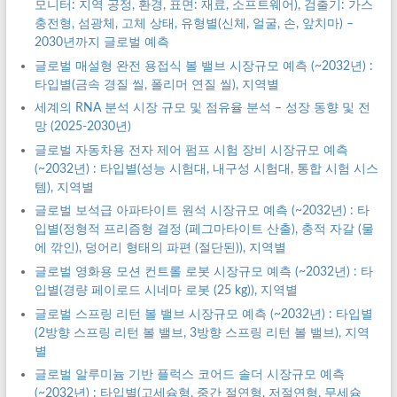
모니터: 지역 공정, 환경, 표면: 재료, 소프트웨어), 검출기: 가스
충전형, 섬광체, 고체 상태, 유형별(신체, 얼굴, 손, 앞치마) –
2030년까지 글로벌 예측
글로벌 매설형 완전 용접식 볼 밸브 시장규모 예측 (~2032년) :
타입별(금속 경질 씰, 폴리머 연질 씰), 지역별
세계의 RNA 분석 시장 규모 및 점유율 분석 – 성장 동향 및 전
망 (2025-2030년)
글로벌 자동차용 전자 제어 펌프 시험 장비 시장규모 예측
(~2032년) : 타입별(성능 시험대, 내구성 시험대, 통합 시험 시스
템), 지역별
글로벌 보석급 아파타이트 원석 시장규모 예측 (~2032년) : 타
입별(정형적 프리즘형 결정 (페그마타이트 산출), 충적 자갈 (물
에 깎인), 덩어리 형태의 파편 (절단된)), 지역별
글로벌 영화용 모션 컨트롤 로봇 시장규모 예측 (~2032년) : 타
입별(경량 페이로드 시네마 로봇 (25 kg)), 지역별
글로벌 스프링 리턴 볼 밸브 시장규모 예측 (~2032년) : 타입별
(2방향 스프링 리턴 볼 밸브, 3방향 스프링 리턴 볼 밸브), 지역
별
글로벌 알루미늄 기반 플럭스 코어드 솔더 시장규모 예측
(~2032년) : 타입별(고세슘형, 중간 절연형, 저절연형, 무세슘