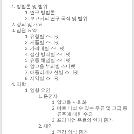
방법론 및 범위
연구 방법론
보고서의 연구 목적 및 범위
정의 및 개요
임원 요약
유형별 스니펫
제품별 스니펫
가격대별 스니펫
생산 방식별 스니펫
유통 채널별 스니펫
알코올 부피별 스니펫
애플리케이션별 스니펫
지역별 스니펫
역학
영향 요인
운전자
알코올 사회화
바로 마실 수 있는 주류 및 고급 증
류주에 대한 수요
프리미엄 음료의 인기 증가
제약
건강 의식 증가