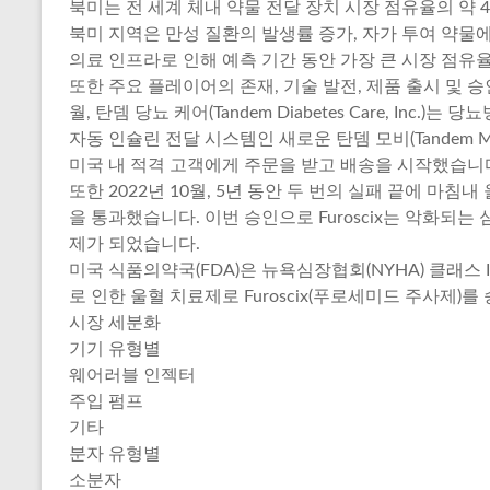
북미는 전 세계 체내 약물 전달 장치 시장 점유율의 약 4
북미 지역은 만성 질환의 발생률 증가, 자가 투여 약물
의료 인프라로 인해 예측 기간 동안 가장 큰 시장 점유
또한 주요 플레이어의 존재, 기술 발전, 제품 출시 및 승인
월, 탄뎀 당뇨 케어(Tandem Diabetes Care, In
자동 인슐린 전달 시스템인 새로운 탄뎀 모비(Tandem 
미국 내 적격 고객에게 주문을 받고 배송을 시작했습니
또한 2022년 10월, 5년 동안 두 번의 실패 끝에 마
을 통과했습니다. 이번 승인으로 Furoscix는 악화되는
제가 되었습니다.
미국 식품의약국(FDA)은 뉴욕심장협회(NYHA) 클래스 I
로 인한 울혈 치료제로 Furoscix(푸로세미드 주사제)
시장 세분화
기기 유형별
웨어러블 인젝터
주입 펌프
기타
분자 유형별
소분자