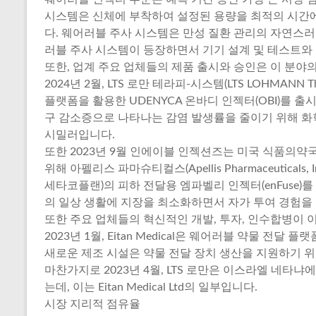
시스템은 신체에 부착하여 설정된 용량을 최적의 시간
다. 웨어러블 주사 시스템은 만성 질환 관리의 자연스
러블 주사 시스템이 등장하면서 기기 설계 및 테스트와
또한, 업계 주요 업체들의 제품 출시와 승인은 이 분야의
2024년 2월, LTS 로만 테라피-시스템(LTS LOHMANN Th
플랫폼을 활용한 UDENYCA 온바디 인젝터(OBI)를 출시했습니
구 감소증으로 나타나는 감염 발생률을 줄이기 위해 화
시밀러입니다.
또한 2023년 9월 인에이블 인젝션즈는 미국 식품의약국
위해 아펠리스 파마슈티컬스(Apellis Pharmaceuticals
세타코플랜)의 피하 전달용 엠파벨리 인젝터(enFuse
의 일상 생활에 지장을 최소화하면서 자가 투여 경험을
또한 주요 업체들의 혁신적인 개발, 투자, 인수합병이 이
2023년 1월, Eitan Medical은 웨어러블 약물 전
새로운 제조 시설은 약물 전달 장치 생산을 지원하기 위
마찬가지로 2023년 4월, LTS 로만은 이스라엘 네타냐에
는데, 이는 Eitan Medical Ltd의 일부입니다.
시장 지리적 점유율