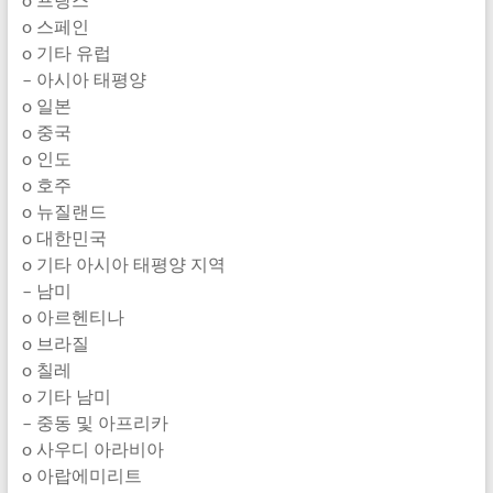
o 프랑스
o 스페인
o 기타 유럽
– 아시아 태평양
o 일본
o 중국
o 인도
o 호주
o 뉴질랜드
o 대한민국
o 기타 아시아 태평양 지역
– 남미
o 아르헨티나
o 브라질
o 칠레
o 기타 남미
– 중동 및 아프리카
o 사우디 아라비아
o 아랍에미리트