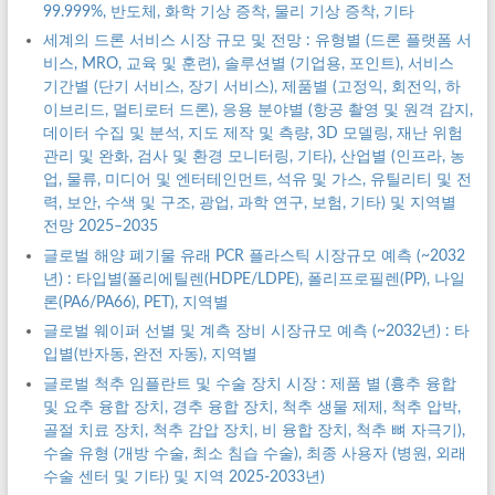
99.999%, 반도체, 화학 기상 증착, 물리 기상 증착, 기타
세계의 드론 서비스 시장 규모 및 전망 : 유형별 (드론 플랫폼 서
비스, MRO, 교육 및 훈련), 솔루션별 (기업용, 포인트), 서비스
기간별 (단기 서비스, 장기 서비스), 제품별 (고정익, 회전익, 하
이브리드, 멀티로터 드론), 응용 분야별 (항공 촬영 및 원격 감지,
데이터 수집 및 분석, 지도 제작 및 측량, 3D 모델링, 재난 위험
관리 및 완화, 검사 및 환경 모니터링, 기타), 산업별 (인프라, 농
업, 물류, 미디어 및 엔터테인먼트, 석유 및 가스, 유틸리티 및 전
력, 보안, 수색 및 구조, 광업, 과학 연구, 보험, 기타) 및 지역별
전망 2025–2035
글로벌 해양 폐기물 유래 PCR 플라스틱 시장규모 예측 (~2032
년) : 타입별(폴리에틸렌(HDPE/LDPE), 폴리프로필렌(PP), 나일
론(PA6/PA66), PET), 지역별
글로벌 웨이퍼 선별 및 계측 장비 시장규모 예측 (~2032년) : 타
입별(반자동, 완전 자동), 지역별
글로벌 척추 임플란트 및 수술 장치 시장 : 제품 별 (흉추 융합
및 요추 융합 장치, 경추 융합 장치, 척추 생물 제제, 척추 압박,
골절 치료 장치, 척추 감압 장치, 비 융합 장치, 척추 뼈 자극기),
수술 유형 (개방 수술, 최소 침습 수술), 최종 사용자 (병원, 외래
수술 센터 및 기타) 및 지역 2025-2033년)